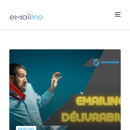
Accueil
À propos
Services
Tarifs
Learn
Contact
EMAILING